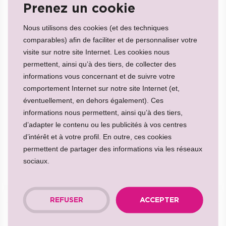
Prenez un cookie
Nous utilisons des cookies (et des techniques
comparables) afin de faciliter et de personnaliser votre
Pas de résultats
visite sur notre site Internet. Les cookies nous
permettent, ainsi qu’à des tiers, de collecter des
Ne vous inquiétez pas, nous n'avons actuellement
informations vous concernant et de suivre votre
aucun poste vacant en fonction de votre sélection
comportement Internet sur notre site Internet (et,
de filtres. Mais n’oubliez pas de garder un œil sur
éventuellement, en dehors également). Ces
notre site Internet. De nouveaux postes vacants
informations nous permettent, ainsi qu’à des tiers,
d’adapter le contenu ou les publicités à vos centres
apparaissent régulièrement et pourraient
d’intérêt et à votre profil. En outre, ces cookies
parfaitement vous convenir.
permettent de partager des informations via les réseaux
sociaux.
REFUSER
ACCEPTER