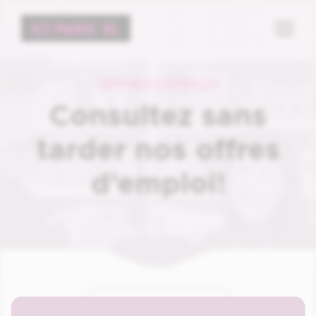
Menu
OFFRES D’EMPLOI
Consultez sans
tarder nos offres
d’emploi!
AFFICHER LE FILTRE