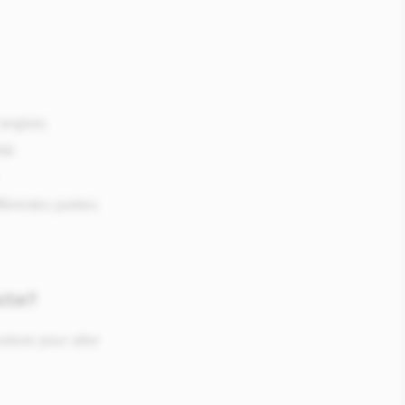
’anglais
ité
érentes parties
ste?
iture pour aller