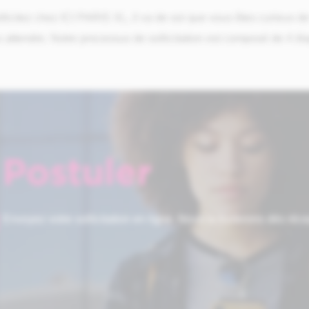
licitez chez ICI PARIS XL, il va de soi que vous êtes curieux de
attendre. Notre processus de sollicitation est composé de 4 ét
.
Postuler
Envoyez votre sollicitation en ligne. Nous la traiterons dès réce