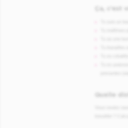
Ça, c’est 
Tu suis un ba
Tu maîtrises 
Tu as une bon
Tu travailles 
Tu es créatif(
Tu es autonom
prenantes (st
Quelle di
Vous voulez savo
travailler ? Calc