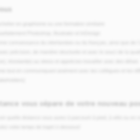
vous
chelier en graphisme ou une formation similaire
parfaitement Photoshop, Illustrator et InDesign
ne connaissance du néerlandais ou du français, ainsi que de l
avec précision, de manière structurée et avec le souci de la qual
ve), résistant(e) au stress et apprécies travailler avec des délais
e tout en communiquant aisément avec tes collègues et les diff
akeholders)
stance vous sépare de votre nouveau po
ir quelle distance vous aurez à parcourir à pied, à vélo ou en vo
ulez votre temps de trajet ci-dessous!