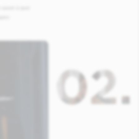
 savoir à quoi
apes:
02.
ption !