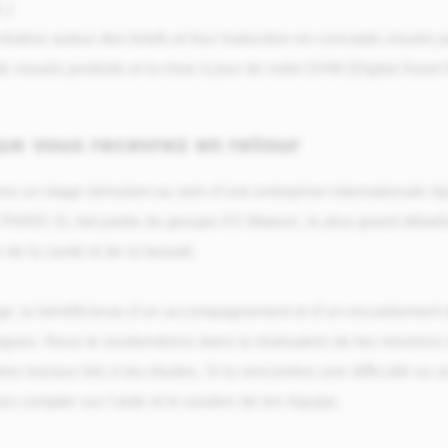
.)
réative autour des briefs et leur traduction en concepts visuels 
e visuels produits et la mise à jour de notre DAM (Digital Ass
ue vous recevrez en retour
s un stage stimulant au sein d’une entreprise internationale d
 PARIS XL fait partie du groupe AS Watson, le plus grand détail
de la santé et de la beauté.
ge, tu bénéficieras d’un accompagnement et d’un encadrement d
ègues. Nous te soutiendrons dans la réalisation de tes missions
res travaux liés à tes études. Si tu rencontres une difficulté ou 
rs compter sur l’aide et le soutien de ton équipe.