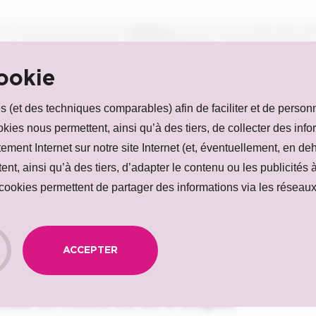
el est votre temps
ookie
 (et des techniques comparables) afin de faciliter et de personna
trajet?
ookies nous permettent, ainsi qu’à des tiers, de collecter des in
tement Internet sur notre site Internet (et, éventuellement, en d
nt, ainsi qu’à des tiers, d’adapter le contenu ou les publicités à
CALCULEZ VOTRE TEMPS DE TRAJET
s cookies permettent de partager des informations via les réseau
ACCEPTER
 chez ICI PARIS XL en 4 étapes