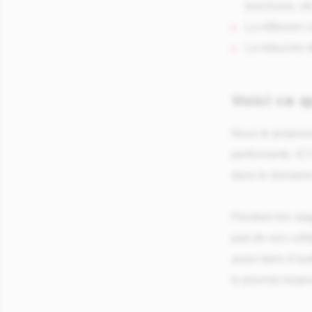
brochures, etc
La réflexion c
La retouche d
Voici ce q
Nous te proposon
performante. ICI
dans le domaine 
Pendant ton sta
part de nos coll
aussi dans d’aut
tu pourras toujou