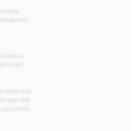
percutants
et Management)
ynamique et
lant mondial
e qualité de la
 de stage, mais
as une question,