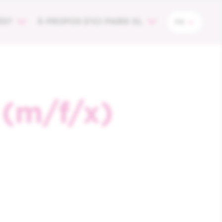
ÉS?
À PROPOS D’ICI PARIS XL
FR
 (m/f/x)