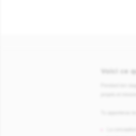
Voici ce q
Pendant ton stag
projets et missi
Tu apporteras to
La conception