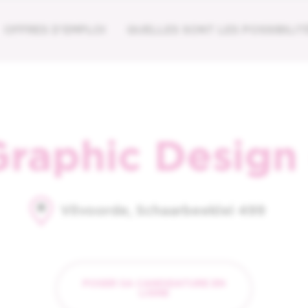
OFFRES D'EMPLOI
QUELLES SONT LES POSSIBILIT
raphic Design
Vilvoorde, Schaarbeeklei 499
POSER SA CANDIDATURE EN
LIGNE