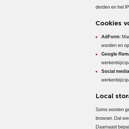
derden en het I
Cookies v
AdForm:
Mar
worden en op 
Google Rema
werkenbijicip
Social medi
werkenbijicip
Local stor
Soms worden geg
browser. Dat wer
Daarnaast bepal