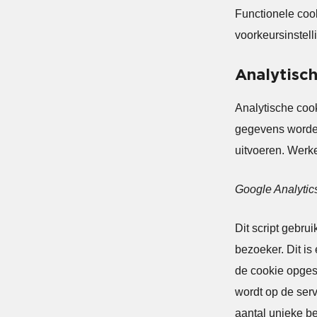
Functionele coo
voorkeursinstell
Analytisc
Analytische coo
gegevens worde
uitvoeren. Werke
Google Analytic
Dit script gebru
bezoeker. Dit is
de cookie opges
wordt op de serv
aantal unieke b