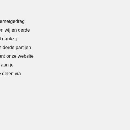
ternetgedrag
en wij en derde
t dankzij
n derde partijen
ten) onze website
 aan je
e delen via