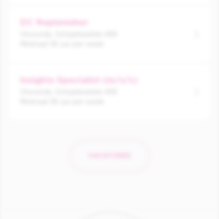
DC Replenisher
Vilvoorde, Schaarbeeklei 499
Minimaal 36 uur per week
Insights Specialist (m/v/x)
Vilvoorde, Schaarbeeklei 499
Minimaal 36 uur per week
VACATURES