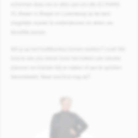
schermen doen we er alles aan om alle ICI PARIS
XL-filialen in België en Luxemburg op de best
mogelijke manier te ondersteunen en delen we
dezelfde passie.
Wil jij op het hoofdkantoor komen werken? Leuk! We
love to see you shine! Door het maken van nieuwe
plannen om klanten blij te maken of aan te spreken
bijvoorbeeld. Waar wacht je nog op?