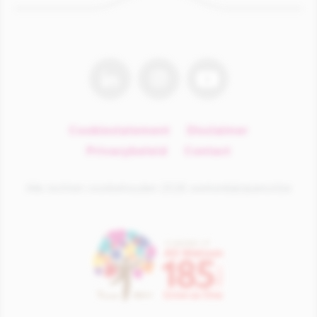
linkedin
instagram
youtube
Cookiestatement
Disclaimer
Privacybeleid
Contact
Alle rechten voorbehouden 2026 werkenbijiciparisxl.be