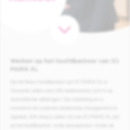
Werken op het hoofdkantoor van ICI
PARIS XL
Op het Belux hoofdkantoor van ICI PARIS XL in
Vilvoorde zetten ruim 140 medewerkers zich in op
verschillende afdelingen. Van marketing en e-
commerce tot customer relationship management en
logistiek. Eén ding is zeker: wij van ICI PARIS XL zijn
op het hoofdkantoor echte beautylovers. Achter de