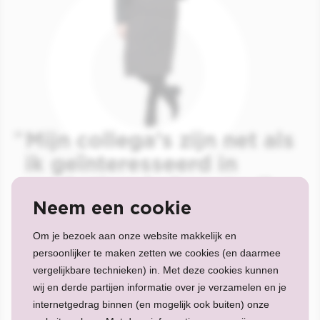
Mijn collega’s zijn net als
ik geïnteresseerd in
marketing én beauty. Ik
Neem een cookie
zit hier helemaal op m’n
plek.
Om je bezoek aan onze website makkelijk en
persoonlijker te maken zetten we cookies (en daarmee
LISA, MARKETINGMEDEWERKER
vergelijkbare technieken) in. Met deze cookies kunnen
wij en derde partijen informatie over je verzamelen en je
internetgedrag binnen (en mogelijk ook buiten) onze