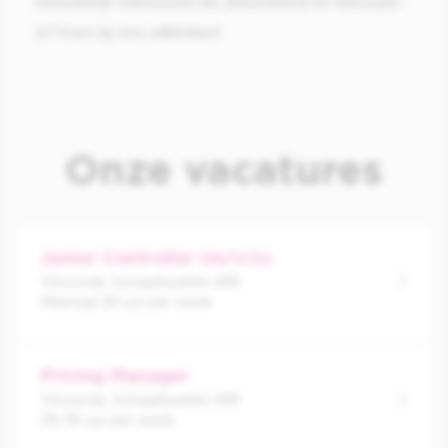
inhoudelijk interessant als afwisselend en leerzaam
is? Kom bij ons uitblinken!
Onze vacatures
Junior Controller (m/v/x)
Vilvoorde, Schaarbeeklei 499
Minimaal 36 uur per week
Pricing Manager
Vilvoorde, Schaarbeeklei 499
28-36 uur per week