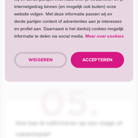
internetgedrag binnen (en mogelijk ook buiten) onze
ICI PARIS XL-winkel bij jou in de buurt of
neem
website volgen. Met deze informatie passen wij en
contact op met onze recruitment support.
derde partijen content of advertenties aan je interesses
en profiel aan. Daarnaast is het dankzij cookies mogelijk
informatie te delen via social media.
Meer over cookies
Hoe kan ik solliciteren?
Je kunt solliciteren op de vacature van je keuze
WEIGEREN
ACCEPTEREN
door op ‘’solliciteren’’ te klikken en het online
sollicitatieformulier in te vullen.
Hoe kan ik solliciteren op een stage of
vakantiejob?