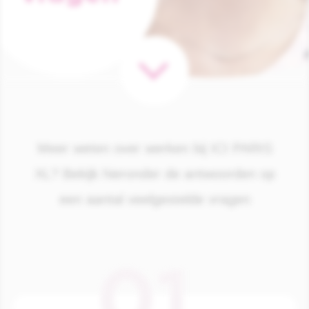
Meer weten over werken bij ICI PARIS
XL? Bekijk hieronder de antwoorden op
een aantal veelgestelde vragen