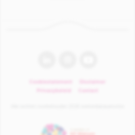
linkedin
instagram
youtube
Cookiestatement
Disclaimer
Privacybeleid
Contact
Alle rechten voorbehouden 2026 werkenbijiciparisxl.be