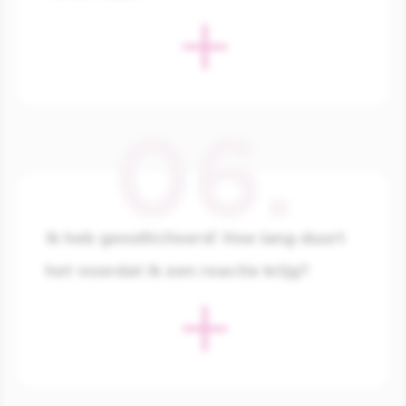
Ga naar de ICI PARIS XL-winkel waar je wenst
te werken en geef jouw cv af aan de gerant(e).
Ik heb gesolliciteerd! Hoe lang duurt
het voordat ik een reactie krijg?
Leuk! We nemen zo snel mogelijk contact met je
op, telefonisch of per e-mail. Moet je lang
wachten op een reactie? Soms kan het gebeuren
dat de selectieprocedure iets langer duurt. Neem