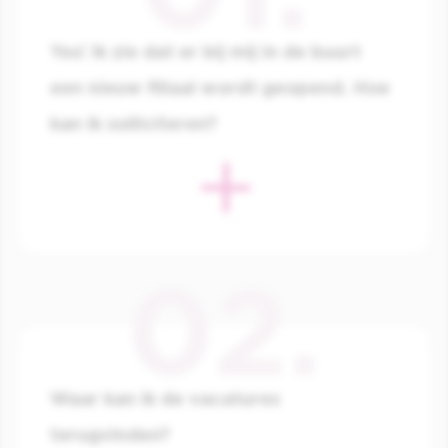
Yes! Ik zie dat er bij mij in de buurt
een nieuw filiaal wordt geopend. Hoe
kan ik solliciteren?
Alle openstaande vacatures vind je
hier
, dus ook
die van nieuwe filialen!
Waar kan ik de vacatures
terugvinden?