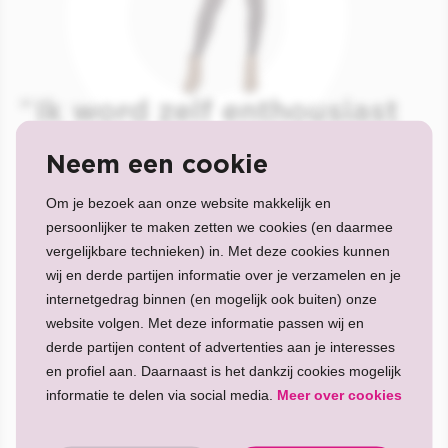
Ik word zelf enthousiast
van de producten, dus
Neem een cookie
dat weet ik automatisch
Om je bezoek aan onze website makkelijk en
over te brengen op de
persoonlijker te maken zetten we cookies (en daarmee
klant!
vergelijkbare technieken) in. Met deze cookies kunnen
wij en derde partijen informatie over je verzamelen en je
SANNAH, VERKOOPSTER
internetgedrag binnen (en mogelijk ook buiten) onze
website volgen. Met deze informatie passen wij en
derde partijen content of advertenties aan je interesses
en profiel aan. Daarnaast is het dankzij cookies mogelijk
Opleiding en ontwikkeling
informatie te delen via social media.
Meer over cookies
Als je bij ICI PARIS XL aan de slag gaat, helpen we