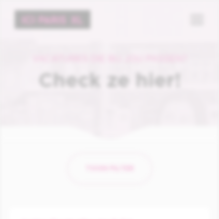
Menu
VACATURES DIE BIJ JOU PASSEN?
Check ze hier!
TOON FILTER