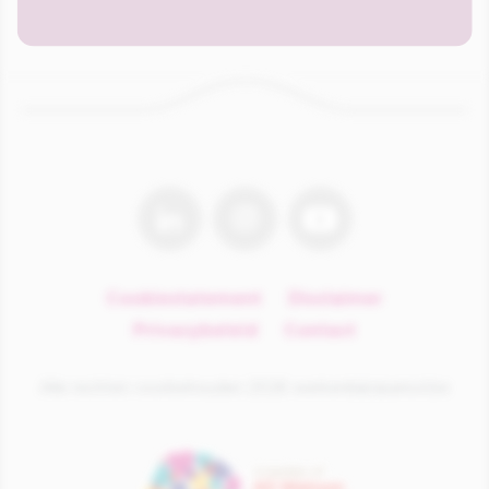
linkedin
instagram
youtube
Cookiestatement
Disclaimer
Privacybeleid
Contact
Alle rechten voorbehouden 2026 werkenbijiciparisxl.be