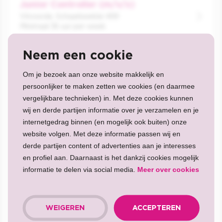
Junior Controller (m/v/x)
Vilvoorde, Schaarbeeklei 499
Minimaal 36 uur per week
Neem een cookie
Pricing Manager
Om je bezoek aan onze website makkelijk en
Vilvoorde, Schaarbeeklei 499
28-36 uur per week
persoonlijker te maken zetten we cookies (en daarmee
vergelijkbare technieken) in. Met deze cookies kunnen
wij en derde partijen informatie over je verzamelen en je
DC Replenisher
internetgedrag binnen (en mogelijk ook buiten) onze
website volgen. Met deze informatie passen wij en
Vilvoorde, Schaarbeeklei 499
Minimaal 36 uur per week
derde partijen content of advertenties aan je interesses
en profiel aan. Daarnaast is het dankzij cookies mogelijk
informatie te delen via social media.
Meer over cookies
Insights Specialist (m/v/x)
Vilvoorde, Schaarbeeklei 499
Minimaal 36 uur per week
WEIGEREN
ACCEPTEREN