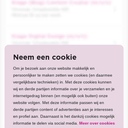
Stage (Blog) Content Creator (m/v/x)
Vilvoorde, Schaarbeeklei 499
Minimaal 36 uur per week
Stage Digital Design (m/v/x)
Vilvoorde, Schaarbeeklei 499
Minimaal 36 uur per week
Neem een cookie
Om je bezoek aan onze website makkelijk en
Stage Graphic Design (m/v/x)
persoonlijker te maken zetten we cookies (en daarmee
Vilvoorde, Schaarbeeklei 499
vergelijkbare technieken) in. Met deze cookies kunnen
wij en derde partijen informatie over je verzamelen en je
internetgedrag binnen (en mogelijk ook buiten) onze
Stage Social Media (m/v/x)
website volgen. Met deze informatie passen wij en
Vilvoorde, Schaarbeeklei 499
derde partijen content of advertenties aan je interesses
Minimaal 36 uur per week
en profiel aan. Daarnaast is het dankzij cookies mogelijk
informatie te delen via social media.
Meer over cookies