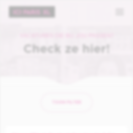
Menu
VACATURES DIE BIJ JOU PASSEN?
Check ze hier!
TOON FILTER