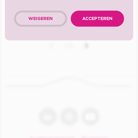
Stage UX & CRO BENELUX (m/v/x)
Vilvoorde, Schaarbeeklei 499
Minimaal 36 uur per week
WEIGEREN
ACCEPTEREN
1/2
linkedin
instagram
youtube